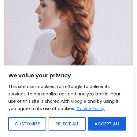
We value your privacy
This site uses cookies from Google to deliver its
services, to personalize ads and analyze traffic. Your
use of this site is shared with
Google
and by using it
you agree to its use of cookies.
Cookie Policy
Si no estás preparado para trenzas complicadas, siempre
puedes optar por un simple giro de dos hilos. Comienza desde
CUSTOMIZE
REJECT ALL
ACCEPT ALL
la corona de tu cabeza y enrolla tu cabello hacia abajo en un
lado.