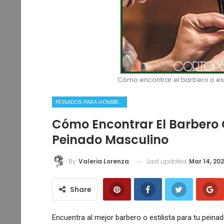
Cómo encontrar el barbero o est
PEINADOS PARA HOMBRES
Cómo Encontrar El Barbero O
50 Pageboy Cortes De Pelo
Peinado Masculino
Valeria Lorenza
0
Feb 9, 2019
Last updated
Mar 14, 20
By
Valeria Lorenza
Share
Encuentra al mejor barbero o estilista para tu pein