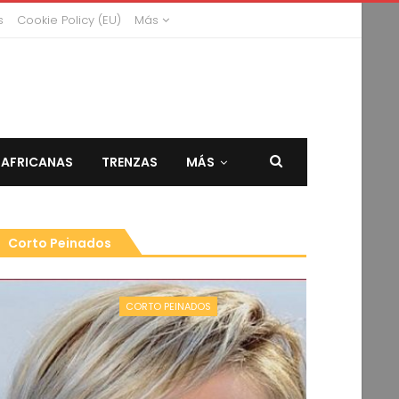
s
Cookie Policy (EU)
Más
 AFRICANAS
TRENZAS
MÁS
Corto Peinados
CORTO PEINADOS