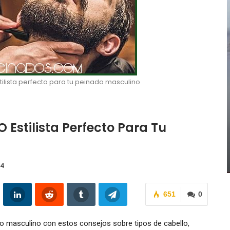
ilista perfecto para tu peinado masculino
 Estilista Perfecto Para Tu
Inspirando Peinados Cortos Con
Diferentes Variantes De Bangs
Valeria Lorenza
0
Ene 27, 2019
24
651
0
ado masculino con estos consejos sobre tipos de cabello,