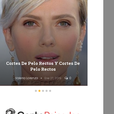
Cortes De Pelo Rectos Y Cortes De
50 Co
Pelo Rectos
Valeria Lorenza
0
Va
Ene 27, 2019