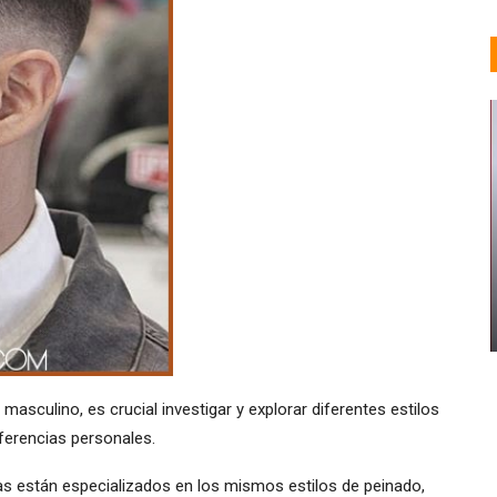
MUJERES AFRICANAS
50 Sensacionales Ideas De
Peinado Senegalés
Valeria Lorenza
Abr 5, 2019
0
masculino, es crucial investigar y explorar diferentes estilos
eferencias personales.
as están especializados en los mismos estilos de peinado,