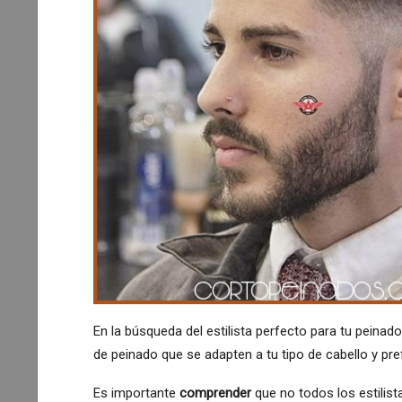
MUJERES AFRICANAS
aturales
50 Ideas Encantadoras Para
Textura…
Trenzas De Ghana
Valeria Lorenza
9
0
Abr 6, 2019
0
En la búsqueda del estilista perfecto para tu peinado 
de peinado que se adapten a tu tipo de cabello y pr
Es importante
comprender
que no todos los estilist