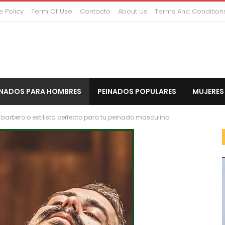
 Policy
Term Of Use
Contacto
About Us
Terms And Condition
INADOS PARA HOMBRES
PEINADOS POPULARES
MUJERES
barbero o estilista perfecto para tu peinado masculino
CORTO PEINADOS