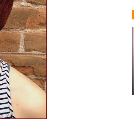
MUJERES AFRICANAS
50 Sensacionales Ideas De
Peinado Senegalés
Valeria Lorenza
Abr 5, 2019
0