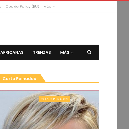
s
Cookie Policy (EU)
Más
 AFRICANAS
TRENZAS
MÁS
Corto Peinados
CORTO PEINADOS