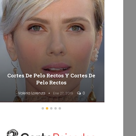
Cortes De Pelo Rectos Y Cortes De
50 Co
Pelo Rectos
Valeria Lorenza
0
Va
Ene 27, 2019