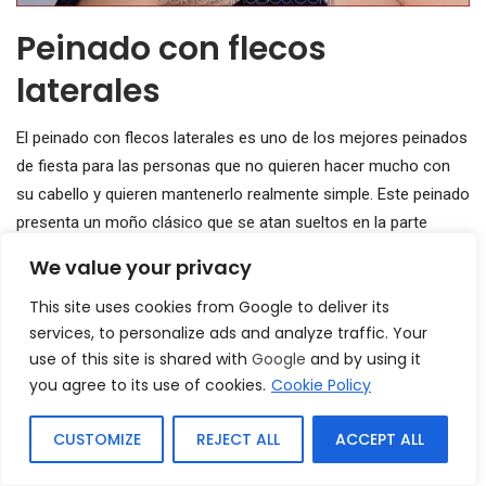
Peinado con flecos
laterales
El peinado con flecos laterales es uno de los mejores peinados
de fiesta para las personas que no quieren hacer mucho con
su cabello y quieren mantenerlo realmente simple. Este peinado
presenta un moño clásico que se atan sueltos en la parte
posterior de la cabeza. El pelo se mantiene suelto por delante y
We value your privacy
por los lados. Una franja de pelo se encuentra suelta en la
This site uses cookies from Google to deliver its
frente. La separación lateral proporciona el ángulo requerido a
services, to personalize ads and analyze traffic. Your
la cara, lo que la hace lucir mucho más joven y delgada.
use of this site is shared with
Google
and by using it
you agree to its use of cookies.
Cookie Policy
CUSTOMIZE
REJECT ALL
ACCEPT ALL