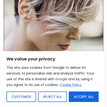
We value your privacy
This site uses cookies from Google to deliver its
services, to personalize ads and analyze traffic. Your
Desordenado desordenado con
use of this site is shared with
Google
and by using it
diadema floral
you agree to its use of cookies.
Cookie Policy
Aparece como si estuvieras usando una corona dotada por la
CUSTOMIZE
REJECT ALL
ACCEPT ALL
propia naturaleza seleccionando un updo desordenado con