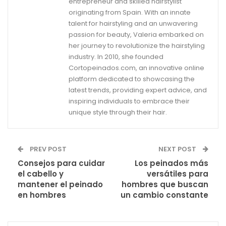
entrepreneur and skilled hairstylist
originating from Spain. With an innate
talent for hairstyling and an unwavering
passion for beauty, Valeria embarked on
her journey to revolutionize the hairstyling
industry. In 2010, she founded
Cortopeinados.com, an innovative online
platform dedicated to showcasing the
latest trends, providing expert advice, and
inspiring individuals to embrace their
unique style through their hair.
PREV POST
NEXT POST
Consejos para cuidar
Los peinados más
el cabello y
versátiles para
mantener el peinado
hombres que buscan
en hombres
un cambio constante