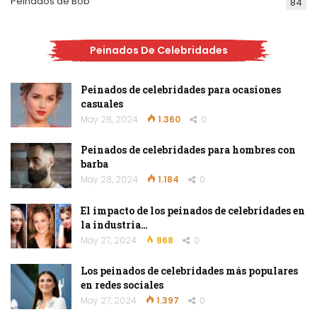
Peinados de Bob
84
Peinados De Celebridades
Peinados de celebridades para ocasiones
casuales
May 28, 2024
1.360
0
Peinados de celebridades para hombres con
barba
May 28, 2024
1.184
0
El impacto de los peinados de celebridades en
la industria…
May 27, 2024
868
0
Los peinados de celebridades más populares
en redes sociales
May 27, 2024
1.397
0