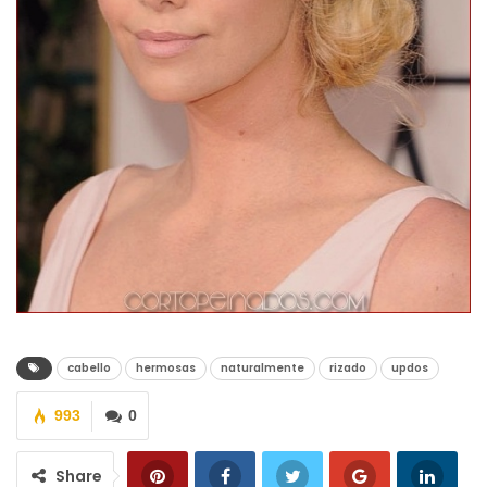
cabello
hermosas
naturalmente
rizado
updos
993
0
Share