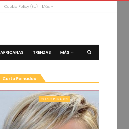
Cookie Policy (EU)
Más
 AFRICANAS
TRENZAS
MÁS
Corto Peinados
CORTO PEINADOS