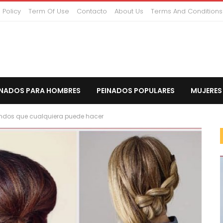
 Policy
Term Of Use
Contacto
About Us
Terms And Conditions
INADOS PARA HOMBRES
PEINADOS POPULARES
MUJERES
lindos que cualquiera puede hacer
CORTO PEINADOS