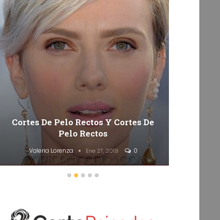
Cortes De Pelo Rectos Y Cortes De
50 Co
Pelo Rectos
Valeria Lorenza
0
Va
Ene 27, 2019