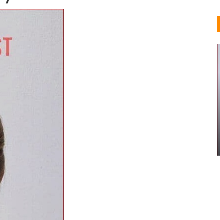
MUJERES AFRICANAS
50 Sensacionales Ideas De
Peinado Senegalés
Valeria Lorenza
Abr 5, 2019
0