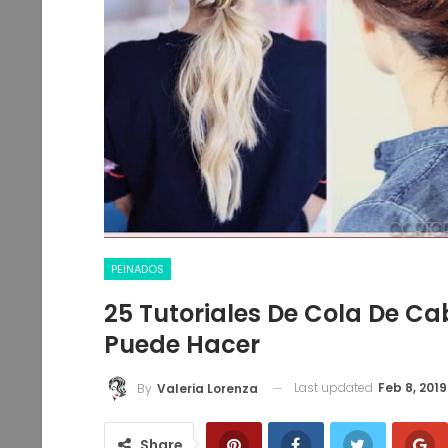
50 Pageboy Cortes De Pelo
PEINADOS
25 Tutoriales De Cola De Ca
Valeria Lorenza
0
Feb 9, 2019
Puede Hacer
Last updated
Feb 8, 2019
By
Valeria Lorenza
Share