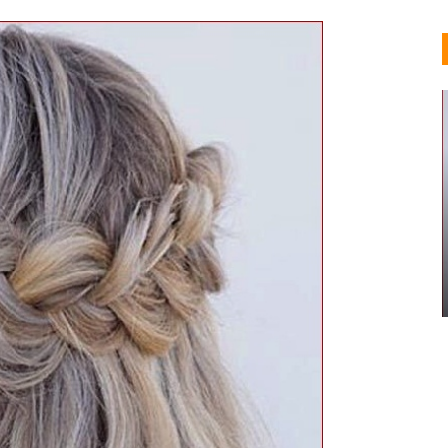
MUJERES AFRICANAS
50 Sensacionales Ideas De
Peinado Senegalés
Valeria Lorenza
Abr 5, 2019
0