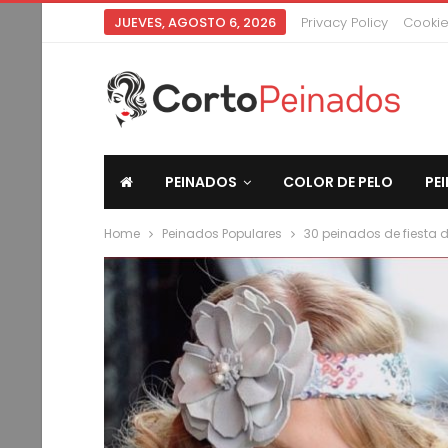
JUEVES, AGOSTO 6, 2026
Privacy Policy
Cookie
PEINADOS
COLOR DE PELO
PE
Home
Peinados Populares
30 peinados de fiesta 
CORTO PEINADOS