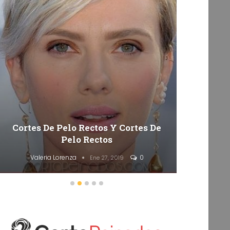
Cortes De Pelo Rectos Y Cortes De
50 Co
Pelo Rectos
Valeria Lorenza
0
Va
Ene 27, 2019