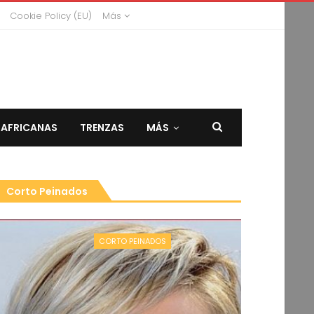
Cookie Policy (EU)
Más
 AFRICANAS
TRENZAS
MÁS
Corto Peinados
CORTO PEINADOS