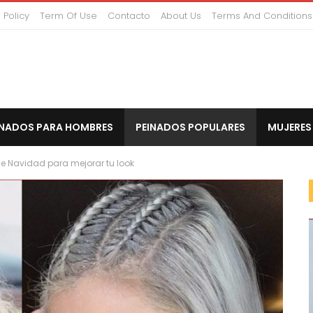
 Policy
Term Of Use
Contacto
About Us
Terms And Conditions
INADOS PARA HOMBRES
PEINADOS POPULARES
MUJERES
de Navidad para mejorar tu look
CORTO PEINADOS