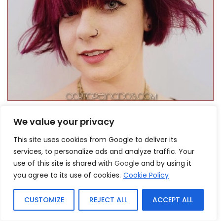
We value your privacy
El pelo rojo se ve inimitablemente con una cascada. Las ondas
This site uses cookies from Google to deliver its
tonos de fuego, el brillo increíble del sol y el corte de cabello de
services, to personalize ads and analyze traffic. Your
varias capas complementan hábilmente el efecto. La cascada
use of this site is shared with
Google
and by using it
de cortes de cabello amplía significativamente las capacidades
you agree to its use of cookies.
Cookie Policy
para simular la «quema» de apilamiento de cabello, el caos
creativo también es relevante para el cabello rojo
CUSTOMIZE
REJECT ALL
ACCEPT ALL
incomparable.