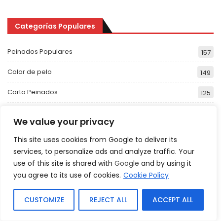
Categorías Populares
Peinados Populares
157
Color de pelo
149
Corto Peinados
125
Peinados para Hombres
115
We value your privacy
Trenzas
96
This site uses cookies from Google to deliver its
services, to personalize ads and analyze traffic. Your
Peinados de Bob
84
use of this site is shared with
Google
and by using it
you agree to its use of cookies.
Cookie Policy
Peinados De Celebridades
CUSTOMIZE
REJECT ALL
ACCEPT ALL
Peinados de celebridades para ocasiones