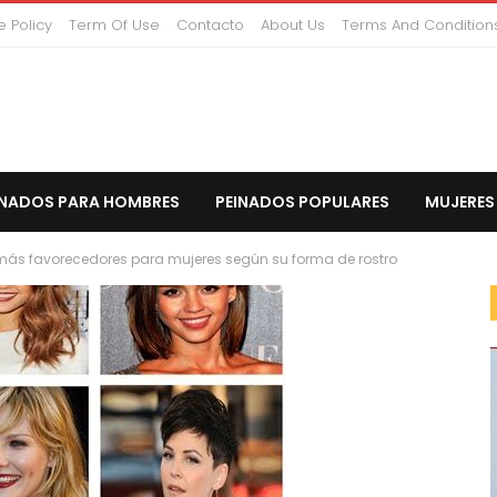
 Policy
Term Of Use
Contacto
About Us
Terms And Condition
INADOS PARA HOMBRES
PEINADOS POPULARES
MUJERES
más favorecedores para mujeres según su forma de rostro
CORTO PEINADOS