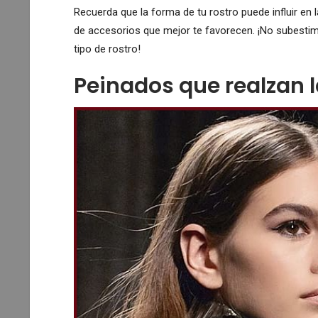
Recuerda que la forma de tu rostro puede influir en l
de accesorios que mejor te favorecen. ¡No subestime
tipo de rostro!
Peinados que realzan 
MUJERES AFRICANAS
aturales
50 Ideas Encantadoras Para
Textura…
Trenzas De Ghana
Valeria Lorenza
9
0
Abr 6, 2019
0