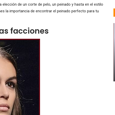
a elección de un corte de pelo, un peinado y hasta en el estilo
s la importancia de encontrar el peinado perfecto para tu
las facciones
MUJERES AFRICANAS
50 Sensacionales Ideas De
Peinado Senegalés
Valeria Lorenza
Abr 5, 2019
0