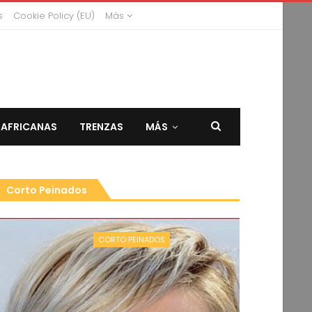
s
Cookie Policy (EU)
Más
 AFRICANAS
TRENZAS
MÁS
Corto Peinados
CORTO PEINADOS