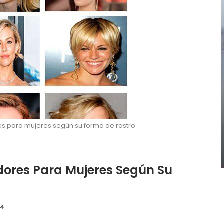
Inspirando Peinados Cortos Con
s para mujeres según su forma de rostro
Diferentes Variantes De Bangs
Valeria Lorenza
0
Ene 27, 2019
ores Para Mujeres Según Su
24