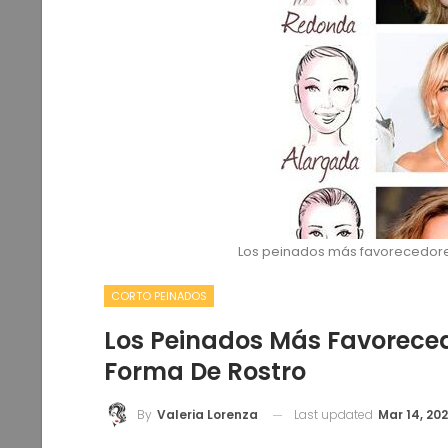
Los peinados más favorecedore
50 Pageboy Cortes De Pelo
CORTO PEINADOS
Valeria Lorenza
0
Feb 9, 2019
Los Peinados Más Favoreced
Forma De Rostro
Last updated
Mar 14, 20
By
Valeria Lorenza