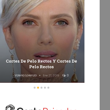
Cortes De Pelo Rectos Y Cortes De
50 Co
Pelo Rectos
Valeria Lorenza
0
Va
Ene 27, 2019