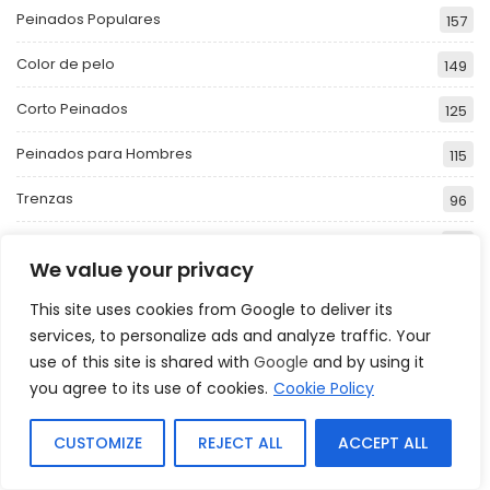
Peinados Populares
157
Color de pelo
149
Corto Peinados
125
Peinados para Hombres
115
Trenzas
96
Peinados de Bob
84
We value your privacy
This site uses cookies from Google to deliver its
Peinados De Celebridades
services, to personalize ads and analyze traffic. Your
use of this site is shared with
Google
and by using it
Peinados de celebridades para ocasiones
you agree to its use of cookies.
Cookie Policy
casuales
May 28, 2024
1.360
0
CUSTOMIZE
REJECT ALL
ACCEPT ALL
Peinados de celebridades para hombres con