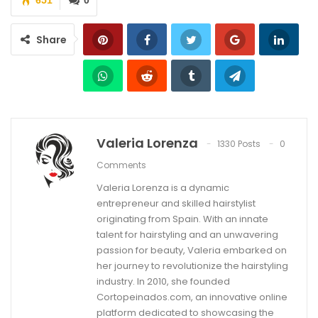
Share
Valeria Lorenza
1330 Posts
0
Comments
Valeria Lorenza is a dynamic
entrepreneur and skilled hairstylist
originating from Spain. With an innate
talent for hairstyling and an unwavering
passion for beauty, Valeria embarked on
her journey to revolutionize the hairstyling
industry. In 2010, she founded
Cortopeinados.com, an innovative online
platform dedicated to showcasing the