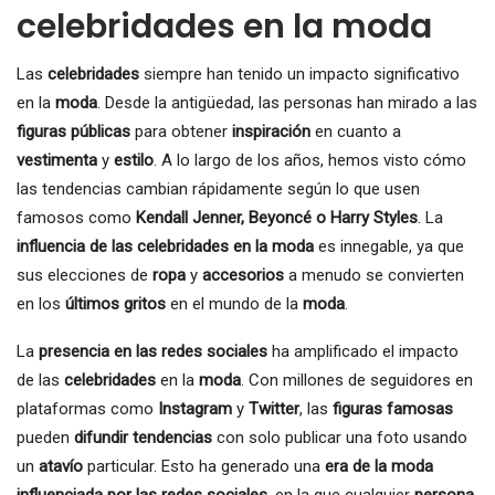
celebridades en la moda
Las
celebridades
siempre han tenido un impacto significativo
en la
moda
. Desde la antigüedad, las personas han mirado a las
figuras públicas
para obtener
inspiración
en cuanto a
vestimenta
y
estilo
. A lo largo de los años, hemos visto cómo
las tendencias cambian rápidamente según lo que usen
famosos como
Kendall Jenner, Beyoncé o Harry Styles
. La
influencia de las celebridades en la moda
es innegable, ya que
sus elecciones de
ropa
y
accesorios
a menudo se convierten
en los
últimos gritos
en el mundo de la
moda
.
La
presencia en las redes sociales
ha amplificado el impacto
de las
celebridades
en la
moda
. Con millones de seguidores en
plataformas como
Instagram
y
Twitter
, las
figuras famosas
pueden
difundir tendencias
con solo publicar una foto usando
un
atavío
particular. Esto ha generado una
era de la moda
influenciada por las redes sociales
, en la que cualquier
persona